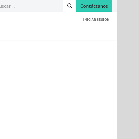
Contáctanos
INICIAR SESIÓN
lientea de Helpdesk
Atención al Cliente
Ansacero